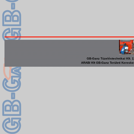
GB-Ganz Tüzeléstechnikai Kft. 1
ARABI Kft GB-Ganz Területi Keresked